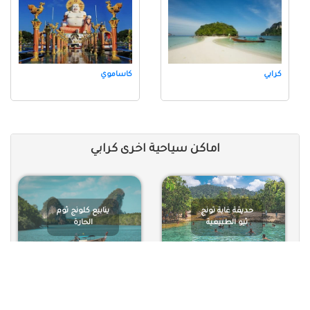
كرابي
كاساموي
اماكن سياحية اخرى كرابي
حديقة غابة تونج
ينابيع كلونج ثوم
ثيو الطبيعية
الحارة
معبد كهف النمر
جزيرة كوه لانتا