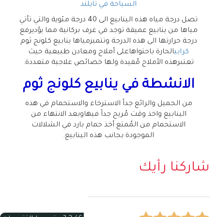
السياحة في تايلند
تصل درجة مياه هذه الينابيع الى 40 درجة مئوية والتي تأتي
مياها من ينابيع عميقة توجد في غرف بركانية مما يؤديرفع
درجة حرارتها الى هذه الدرجة وتتميزمياها ينابيع كلونج ثوم
كرابي
الحارة باحتواهاعلى أملاح ومعادن طبيعية حيث
تعتبرهذه الأملاح مُفيدة ولها خصائص علاجية متعددة.
الانشطة في ينابيع كلونج ثوم
من الجميل والرائع جداً الاسترخاء والاستحمام في هذه
الينابيع واخذ وقت مُريح جداً فيهاوبعد الانتهاء من
الاستحمام من المُمتع أخذ حمام بارد في الشلالات
الموجودة بجانب هذه الينابيع.
شاركنا رأيك