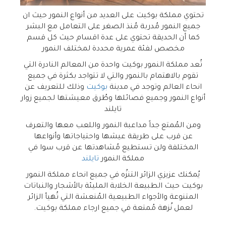
تحتوي مملكة بوكيت على العديد من أنواع النمور حيث ان
جميع النمور مُدربة مُنذ الصغر على التعامل مع البشر
كما أن الحديقة تحتوي على عدة اقسام حيث كل قسم
مخصص لفئة عمرية محددة لمختلف النمور
تُعد مملكة النمور بوكيت واحدة من المعالم النادرة التي
تقوم بالاهتمام بالنمور والتي لا تتواجد بكثرة في جميع
انحاء العالم وتوجد في مدينة
بوكيت
وذلك للتعريف عن
أنواع النمور وجميع فصائلها وطُرق معيشتها لجميع زوار
تايلند
ومن المُمتع جداً مداعبة النمور واللعب معها والتعرف
عن قرب على طريقة عيشها واحتياجاتها وأنواعها
المختلفة ولن تستطيع مُشاهدتها عن قرب سوا في
مملكة النمور
تايلند
يُمكنك عزيزي الزائر التنزُه في جميع انحاء مملكة النمور
بوكيت حيث الطبيعة الخلابة المليئة بالأشجار والنباتات
المتنوعة والأجواء الطبيعية المُنعشة التي تُهيأ الزائر
لعمل نُزهة مُمتعة في جميع ارجاء مملكة بوكيت.