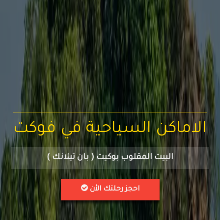
الاماكن السياحية في فوكت
البيت المقلوب بوكيت ( بان تيلانك )
احجز رحلتك الأن