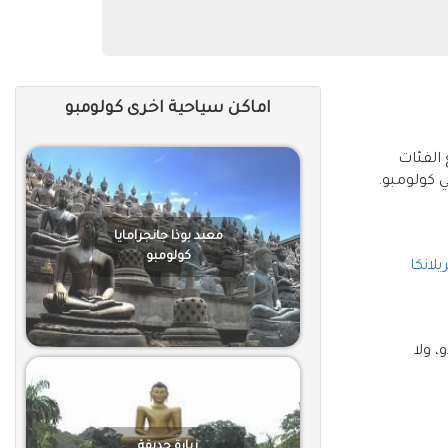
اماكن سياحية اخرى كولومبو
الفئات
 كولومبو.
معبد بوذا جانجرامايا
كولومبو
لانكا
، ولا
زيارة حديقة