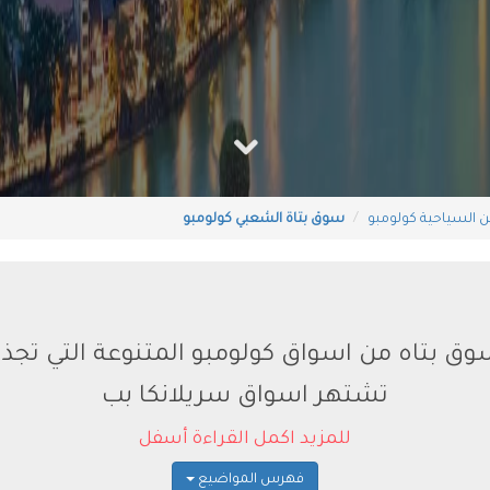
ن السياحية كولومبو
سوق بتاة الشعبي كولومبو
وق بتاه من اسواق كولومبو المتنوعة التي تج
تشتهر اسواق سريلانكا بب
للمزيد اكمل القراءة أسفل
فهرس المواضيع