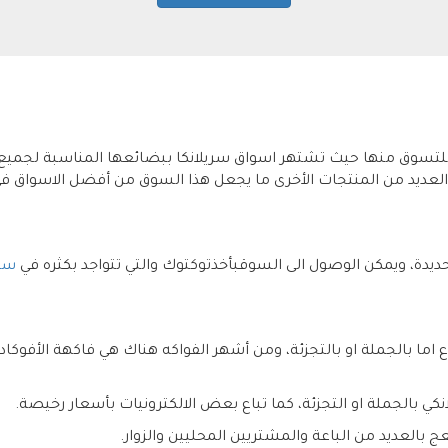
للتسوق منها حيث تشتهر اسواق سريلانكا ببضائعها المناسبة لجميع 
لعديد من المنتجات الأخرى ما يجعل هذا السوق من أفضل الاسواق في
دة، ويمكن الوصول الى السوقبأخذتوكتوك والتي تتواجد بكثره في
سري
 اما بالجملة او بالتجزئة، ومن أشهر الفواكه هناك هي فاكهة الأفوكادو
كي بالجملة او التجزئة، كما تباع بعض الالكترونيات بأسعار رخيصة.
ج بالعديد من الباعة والمشتريين المحليين والزوار.