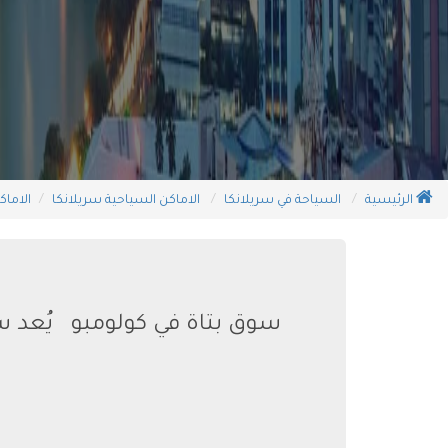
الرئيسية
السياحة في سريلانكا
الاماكن السياحية سريلانكا
الاماك
سوق بتاة في كولومبو يُعد س